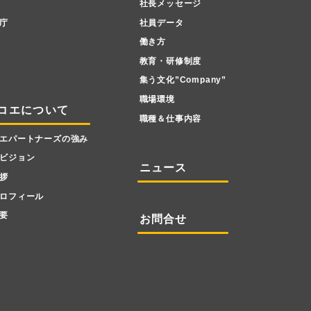
社長メッセージ
庁
社員データ
働き方
教育・研修制度
集う文化”Company”
職場環境
コエについて
職種＆仕事内容
エパートナーズの強み
ビジョン
ニュース
拶
ロフィール
要
お問合せ