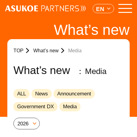
EN
What’s new
TOP
What’s new
Media
What’s new
Media
ALL
News
Announcement
Government DX
Media
2026