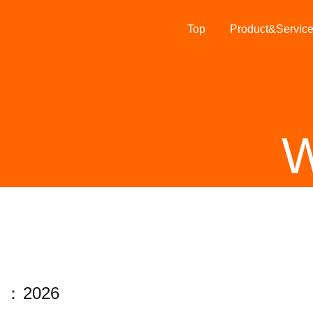
Top
Product&Servic
W
2026