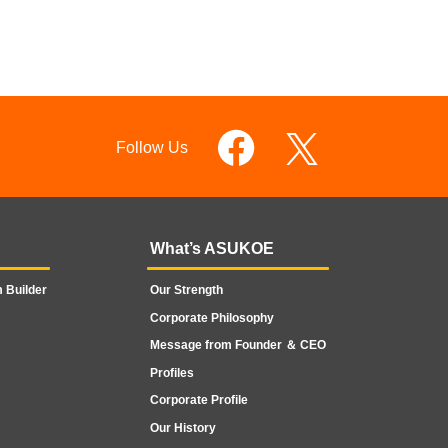
Follow Us
What’s ASUKOE
 Builder
Our Strength
Corporate Philosophy
Message from Founder ＆ CEO
Profiles
Corporate Profile
Our History