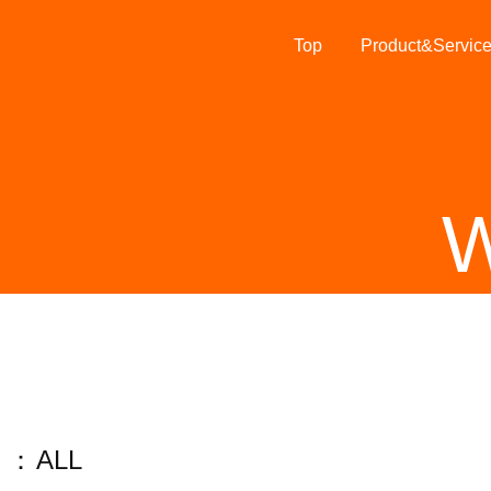
Top
Product&Servic
W
ALL