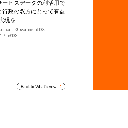
サービスデータの利活用で
と行政の双方にとって有益
X実現を
cement
Government DX
ア
行政DX
Back to What’s new