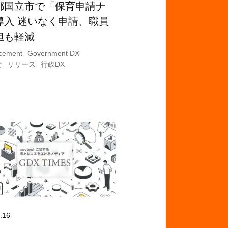
都国立市で「保育申請ナ
導入 迷いなく申請、職員
担も軽減
cement
Government DX
せ
リリース
行政DX
.16