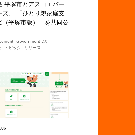
結 平塚市とアスコエパー
ーズ、 「ひとり親家庭支
ビ（平塚市版）」を共同公
cement
Government DX
せ
トピック
リリース
.06