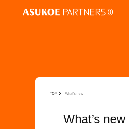
TOP
What’s new
What’s new