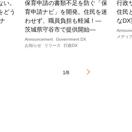
ない。
保育申請の書類不足を防ぐ「保
行政
をどう
育申請ナビ」を開発。住民を迷
住民
ナ
わせず、職員負担も軽減！―
なD
茨城県守谷市で提供開始―
Announ
メディ
Announcement
Government DX
お知らせ
リリース
行政DX
1/8