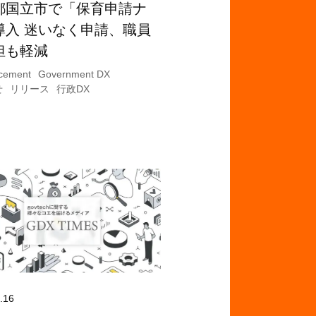
都国立市で「保育申請ナ
導入 迷いなく申請、職員
担も軽減
cement
Government DX
せ
リリース
行政DX
.16