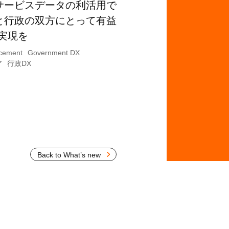
サービスデータの利活用で
と行政の双方にとって有益
X実現を
cement
Government DX
ア
行政DX
Back to What’s new