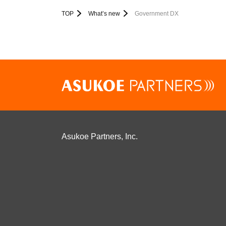
TOP
What’s new
Government DX
Asukoe Partners, Inc.