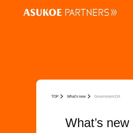
TOP
What’s new
Government DX
What’s new