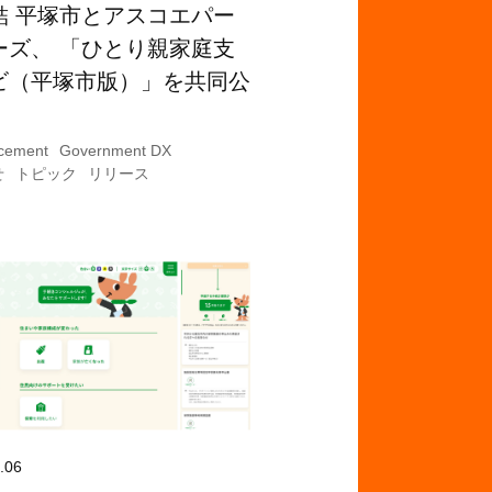
結 平塚市とアスコエパー
ーズ、 「ひとり親家庭支
ビ（平塚市版）」を共同公
cement
Government DX
せ
トピック
リリース
.06