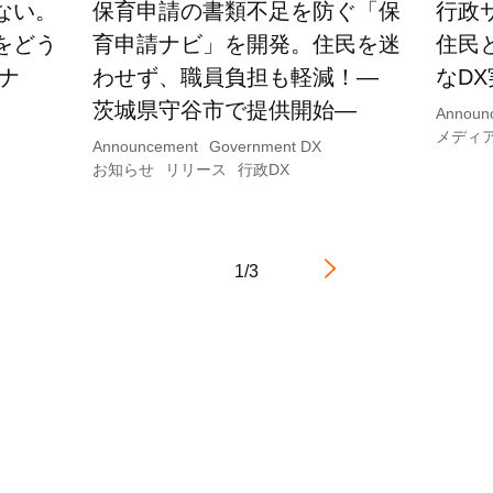
ない。
保育申請の書類不足を防ぐ「保
行政
をどう
育申請ナビ」を開発。住民を迷
住民
ナ
わせず、職員負担も軽減！―
なD
茨城県守谷市で提供開始―
Announ
メディ
Announcement
Government DX
お知らせ
リリース
行政DX
1/3