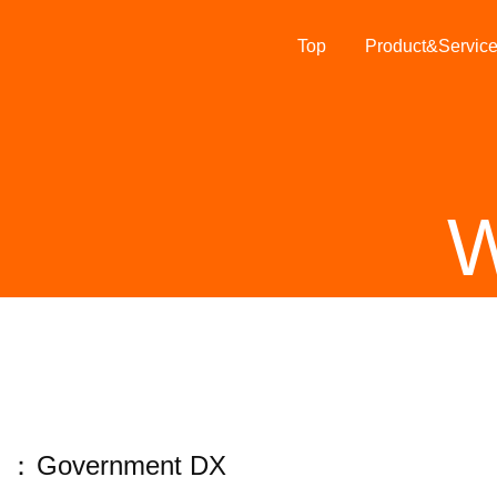
Top
Product&Servic
W
Government DX