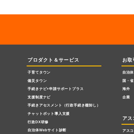
プロダクト＆サービス
お取
子育てタウン
自治体
備災タウン
国・省
手続きナビ+申請サポートプラス
海外
支援制度ナビ
企業
手続きアセスメント（行政手続き棚卸し）
チャットボット導入支援
アス
行政DX研修
自治体Webサイト診断
アスコ