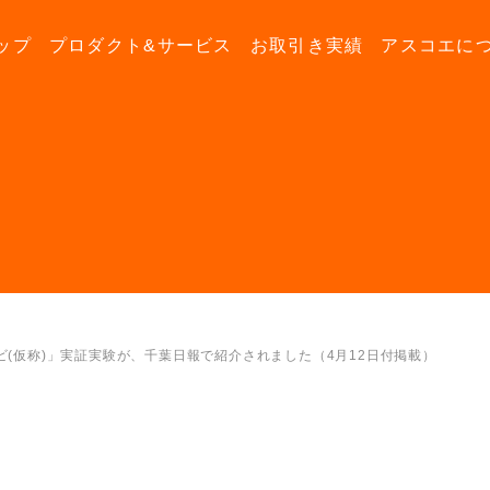
ップ
プロダクト&サービス
お取引き実績
アスコエに
(仮称)」実証実験が、千葉日報で紹介されました（4月12日付掲載）