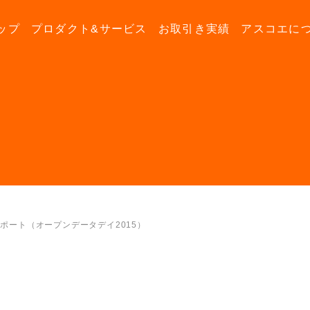
ップ
プロダクト&サービス
お取引き実績
アスコエに
ントレポート（オープンデータデイ2015）