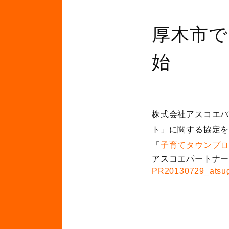
厚木市で
始
株式会社アスコエ
ト」に関する協定
「
子育てタウンプ
アスコエパートナ
PR20130729_atsugi