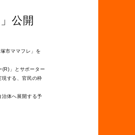
レ」公開
宝塚市ママフレ」を
(R)」とサポーター
実現する、官民の枠
自治体へ展開する予