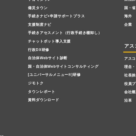
備災タウン
国・省
手続きナビ+申請サポートプラス
海外
支援制度ナビ
企業
手続きアセスメント（行政手続き棚卸し）
チャットボット導入支援
アス
行政DX研修
自治体Webサイト診断
アスコ
国・自治体Webサイトコンサルティング
理念・
[ユニバーサルメニュー
®
]研修
社長挨
ジモトク
役員プ
タウンレポート
会社概
資料ダウンロード
沿革