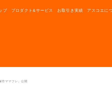
ップ
プロダクト&サービス
お取引き実績
アスコエに
塚市ママフレ」公開