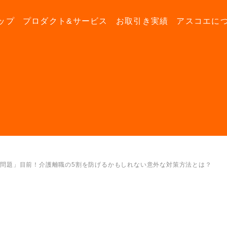
ップ
プロダクト&サービス
お取引き実績
アスコエに
5年問題」目前！介護離職の5割を防げるかもしれない意外な対策方法とは？