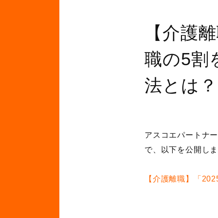
【介護離
職の5割
法とは？
アスコエパートナー
で、以下を公開し
【介護離職】「20