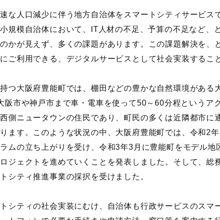
急速な人口減少に伴う地方自治体をスマートシティサービス
の小規模自治体において、
IT
人材の不足、予算の不足など、
るのかが見えず、多くの課題があります。この課題解決を、
ぐにご利用できる、デジタルサービスとして社会実装するこ
を持つ大阪府豊能町では、棚田などの豊かな自然環境がある
大阪市や神戸市まで車・電車を使って
50
～
60
分程というア
の西側ニュータウンの住民であり、町民の多くは近隣都市に
あります。このような状況の中、大阪府豊能町では、令和
2
年
ーラムの立ち上がりを受け、令和
3
年
3
月に豊能町をモデル地
プロジェクトを進めていくことを発表しました。そして、総
ートシティ推進事業の採択を受けました。
ートシティの社会実装にむけ、自治体も行政サービスのスマ