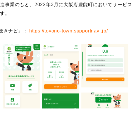
推進事業のもと、
2022
年
3
月に大阪府豊能町においてサービ
ます。
続きナビ」：
https://toyono-town.supportnavi.jp/