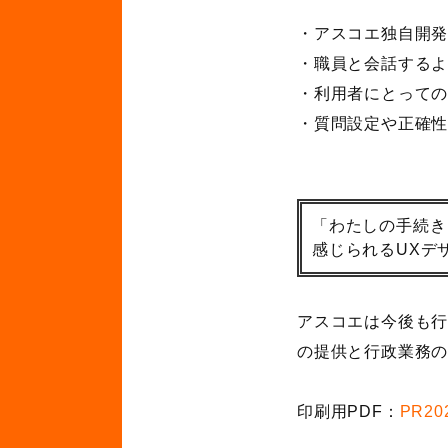
・アスコエ独自開
・職員と会話する
・利用者にとって
・質問設定や正確
「わたしの手続き
感じられるUXデ
アスコエは今後も
の提供と行政業務
印刷用PDF：
PR2