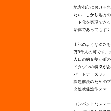
地方都市における
たい、しかし地方
ート化を実現でき
治体であってもす
上記のような課題
万
9
千人の町です。
人口の約９割が町
ドタウンの特徴が
パートナーズフォ
課題解決のための
タ連携促進型スマ
コンパクトなスマ