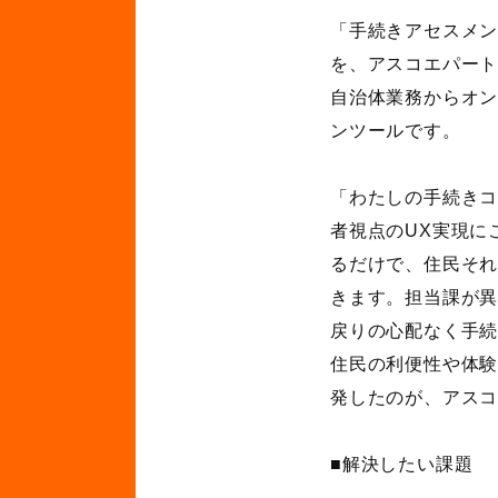
「手続きアセスメ
を、アスコエパー
自治体業務からオ
ンツールです。
「わたしの手続き
者視点の
UX
実現に
るだけで、住民そ
きます。担当課が
戻りの心配なく手
住民の利便性や体
発したのが、アス
■解決したい課題