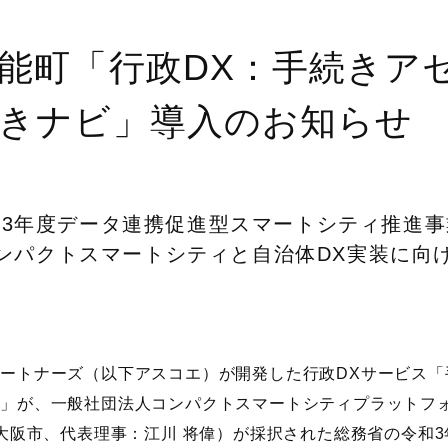
能町「行政DX：手続きア
きナビ」導入のお知らせ
和3年度データ連携促進型スマートシティ推進事
ンパクトスマートシティと自治体DX実装に向
パートナーズ（以下アスコエ）が開発した行政
DX
サービス「
ビ」が、一般社団法人コンパクトスマートシティプラットフ
大阪市、代表理事：江川 将偉）が採択された総務省の令和
3