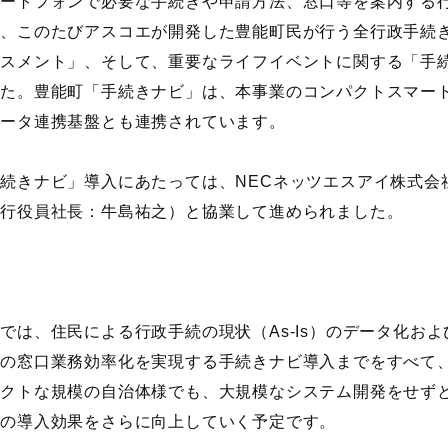
マートフォンで必要な手続きや申請方法、窓口等を案内する
め、このたびアスコエが開発した豊能町民が行う全行政手続
セスメント」、そして、重要なライフイベントに関する「手
した。豊能町「手続きナビ」は、本事業のコンパクトスマー
データ連携基盤とも連携されています。
手続きナビ」導入にあたっては、
NEC
ネッツエスアイ株式会
執行役員社長：牛島祐之）と協業して進められました。
業では、住民による行政手続の現状（
As-Is
）のデータ化およ
員の窓口業務効率化を実現する手続きナビ導入までをすべて
パクトな規模の自治体様でも、大規模なシステム開発をせず
ンの導入効果をさらに向上していく予定です。