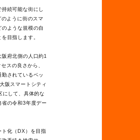
で持続可能な街にし
どのように街のスマ
どのような規模の自
とを目指します。
大阪府北側の人口約
1
クセスの良さから、
通勤されているベッ
大阪スマートシティ
区にして、具体的な
務省の令和
3
年度デー
ート化（
DX
）を目指