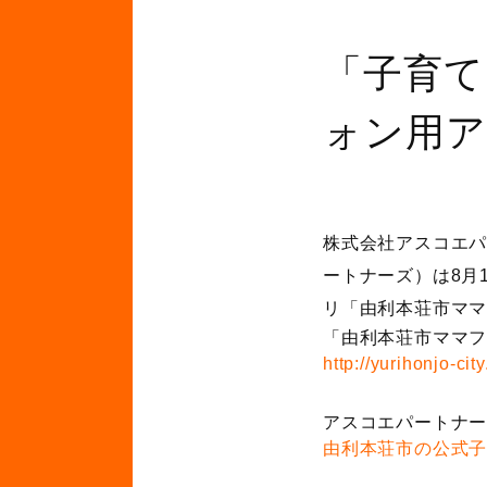
「子育て
ォン用ア
株式会社アスコエパ
ートナーズ）は8月
リ「由利本荘市マ
「由利本荘市ママフ
http://yurihonjo-cit
アスコエパートナ
由利本荘市の公式