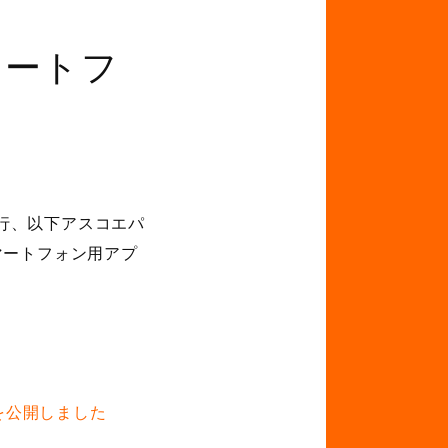
マートフ
行、以下アスコエパ
マートフォン用アプ
を公開しました