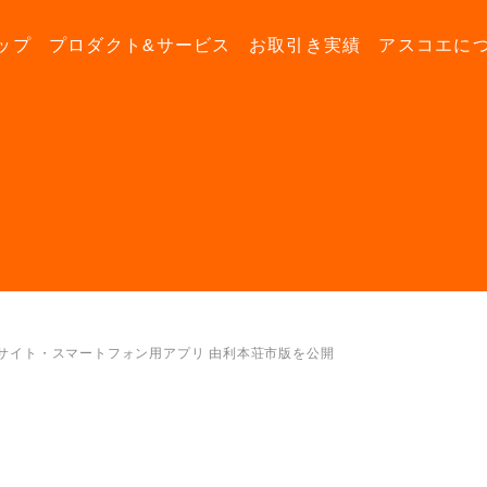
ップ
プロダクト&サービス
お取引き実績
アスコエに
bサイト・スマートフォン用アプリ 由利本荘市版を公開