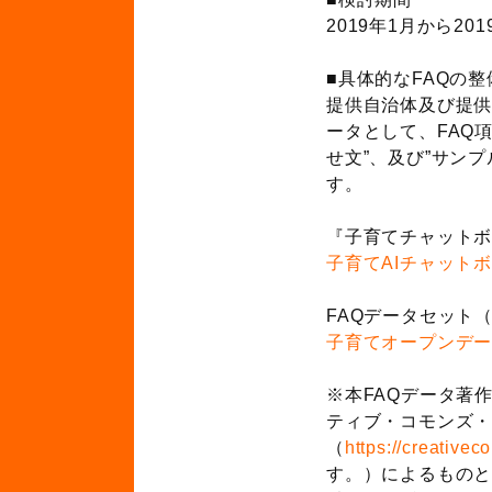
2019年1月から20
■具体的なFAQの整
提供自治体及び提
ータとして、FAQ
せ文”、及び”サン
す。
『子育てチャットボ
子育てAIチャット
FAQデータセット（
子育てオープンデー
※本FAQデータ著
ティブ・コモンズ・
（
https://creative
す。）によるもの