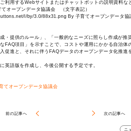
ご利用するWebサイトまたはチャットボットの説明資料な
.0 子育てオープンデータ協議会 （文字表記）
nsebuttons.net/l/by/3.0/88x31.png By 子育てオープン
成・提供のルール」、「一般的なニーズに照らし作成が推奨
なFAQ項目」を示すことで、コストや運用にかかる自治体の
入促進と、それに伴うFAQデータのオープンデータ化推進
とに英語版を作成し、今後公開する予定です。
育てオープンデータ協議会
前の記事へ
次の記事へ
ニ