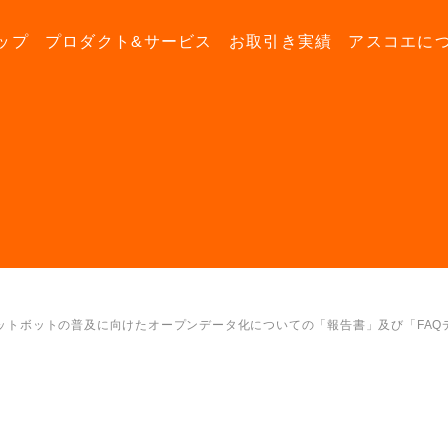
ップ
プロダクト&サービス
お取引き実績
アスコエに
ャットボットの普及に向けたオープンデータ化についての「報告書」及び「FAQ