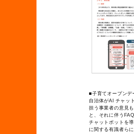
報告書イメー
■子育てオープンデ
自治体がAI チャ
担う事業者の意見も
と、それに伴うFA
チャットボットを導
に関する有識者ら