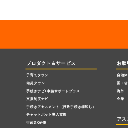
プロダクト＆サービス
お取
子育てタウン
自治体
備災タウン
国・省
手続きナビ+申請サポートプラス
海外
支援制度ナビ
企業
手続きアセスメント（行政手続き棚卸し）
チャットボット導入支援
アス
行政DX研修