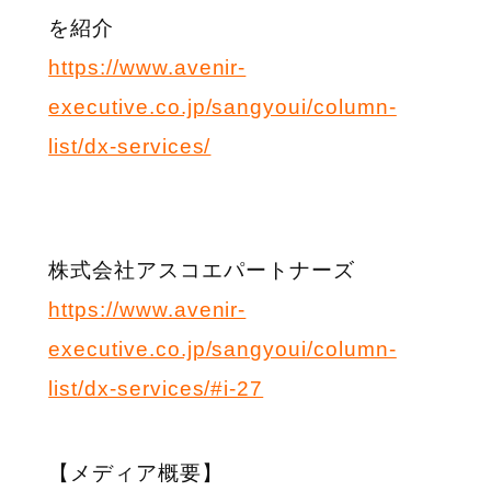
を紹介
https://www.avenir-
executive.co.jp/sangyoui/column-
list/dx-services/
株式会社アスコエパートナーズ
https://www.avenir-
executive.co.jp/sangyoui/column-
list/dx-services/#i-27
【メディア概要】