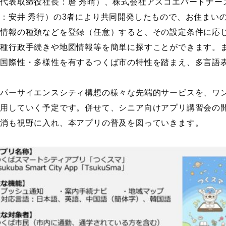
代表取締役社長：麿 秀晴）、株式会社アスコエパートナー
：安井 秀行）の3者により共同開発したもので、お住まい
い情報の種類などを登録（任意）すると、その設定条件に応
種行政手続きや地図情報等を簡単に探すことができます。ま
る国際性・多様性を有するつくば市の特性を踏まえ、多言語
ーパーサイエンスシティ構想の様々な先端的サービスを、ワ
活用していく予定です。併せて、シニア向けアプリ講習会の
解消も視野に入れ、本アプリの普及を図っていきます。