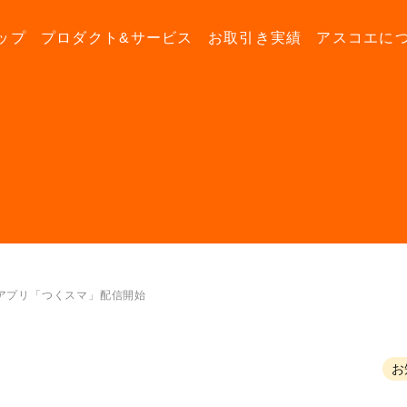
ップ
プロダクト&サービス
お取引き実績
アスコエに
アプリ「つくスマ」配信開始
お