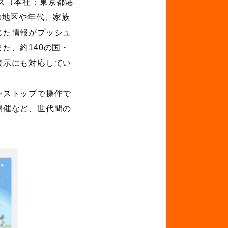
ズ（本社：東京都港
の地区や年代、家族
じた情報がプッシュ
た、約140の国・
表示にも対応してい
ンストップで操作で
開催など、世代間の