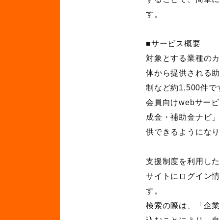
す。
■サービス概要
対象とする業種の
体から提供される
制など約1,500件で
会員向けwebサー
成金・補助金ナビ」
供できるようにな
支援制度を利用し
サイトにログイン
す。
検索の際は、「企