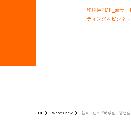
印刷用PDF_新サ
ティングをビジネ
TOP
What’s new
新サービス「助成金・補助金