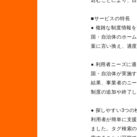
込むことにより、
■サービスの特長
● 複雑な制度情報
国・自治体のホー
葉に言い換え、適
● 利用者ニーズに
国・自治体が実施
結果、事業者のニ
制度の追加や終了
● 探しやすい3つの
利用者が簡単に支
ました。タグ検索