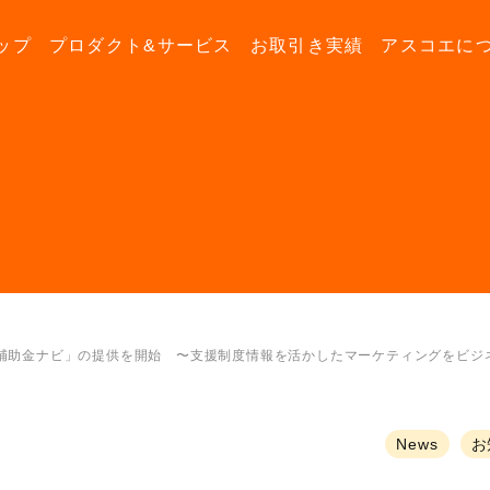
ップ
プロダクト&サービス
お取引き実績
アスコエに
補助金ナビ」の提供を開始 〜支援制度情報を活かしたマーケティングをビジ
News
お