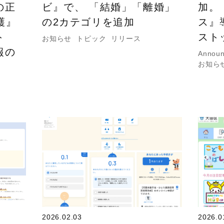
の正
ビ』で、 「結婚」「離婚」
加。
介護』
の2カテゴリを追加
ス』
ト
スト
お知らせ
トピック
リリース
報の
Annou
お知ら
2026.02.03
2026.0