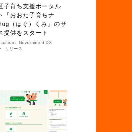
区子育ち支援ポータル
ト『おおた子育ちナ
Hug（はぐ）くみ』のサ
ス提供をスタート
ncement
Government DX
ク
リリース