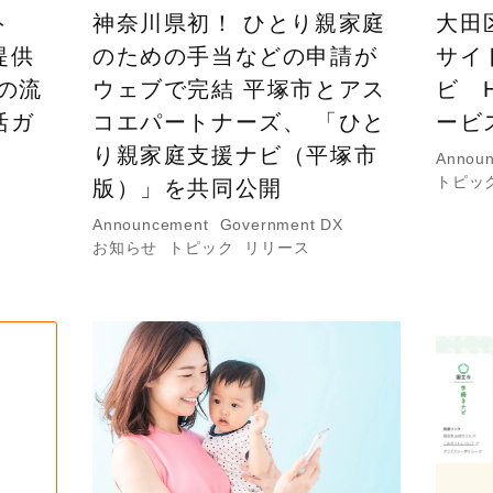
ト
神奈川県初！ ひとり親家庭
大田
提供
のための手当などの申請が
サイ
の流
ウェブで完結 平塚市とアス
ビ 
活ガ
コエパートナーズ、 「ひと
ービ
り親家庭支援ナビ（平塚市
Annou
トピッ
版）」を共同公開
X
Announcement
Government DX
お知らせ
トピック
リリース