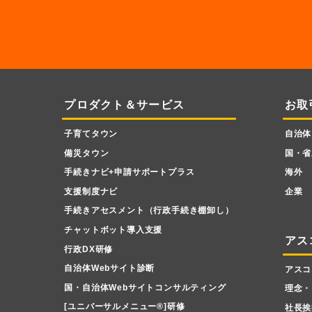
プロダクト＆サービス
お取
子育てタウン
自治体
備災タウン
国・省
手続きナビ+申請サポートプラス
海外
支援制度ナビ
企業
手続きアセスメント（行政手続き棚卸し）
チャットボット導入支援
アス
行政DX研修
自治体Webサイト診断
アスコ
国・自治体Webサイトコンサルティング
理念・
[ユニバーサルメニュー
®
]研修
社長挨