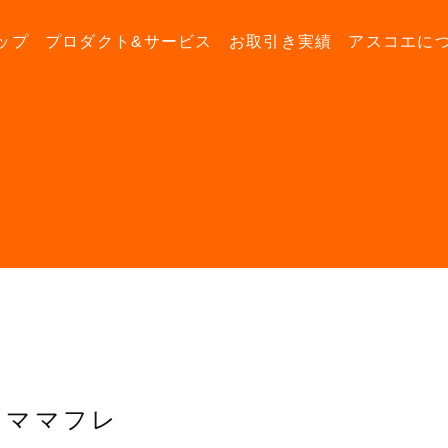
ップ
プロダクト&サービス
お取引き実績
アスコエに
ママフレ