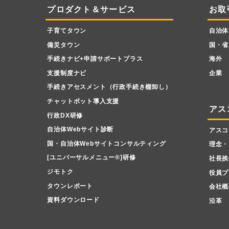
プロダクト＆サービス
お取
子育てタウン
自治体
備災タウン
国・省
手続きナビ+申請サポートプラス
海外
支援制度ナビ
企業
手続きアセスメント（行政手続き棚卸し）
チャットボット導入支援
アス
行政DX研修
自治体Webサイト診断
アスコ
国・自治体Webサイトコンサルティング
理念・
[ユニバーサルメニュー
®
]研修
社長挨
ジモトク
役員プ
タウンレポート
会社概
資料ダウンロード
沿革