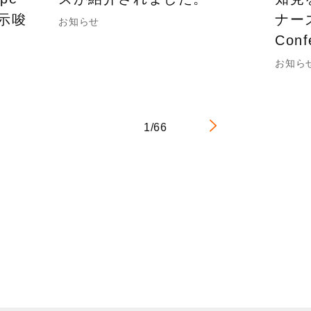
の示唆
ナーズ
お知らせ
Con
お知ら
1/66