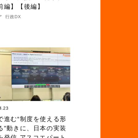
前編】【後編】
ア
行政DX
4.23
で進む“制度を使える形
る”動きに、日本の実装
を発信 アスコエパート