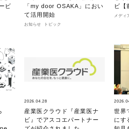
ービ
「my door OSAKA」におい
ビ【
て活用開始
メディ
お知らせ
トピック
2026.04.28
2026.0
ら
産業医クラウド『産業医ナ
世界
ビ』でアスコエパートナー
にす
ope
ズが紹介されました。
知見