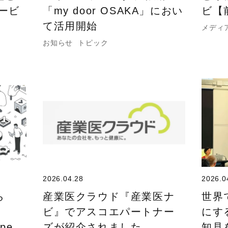
ービ
「my door OSAKA」におい
ビ【
て活用開始
メディ
お知らせ
トピック
2026.04.28
2026.0
ら
産業医クラウド『産業医ナ
世界
ビ』でアスコエパートナー
にす
ope
ズが紹介されました。
知見