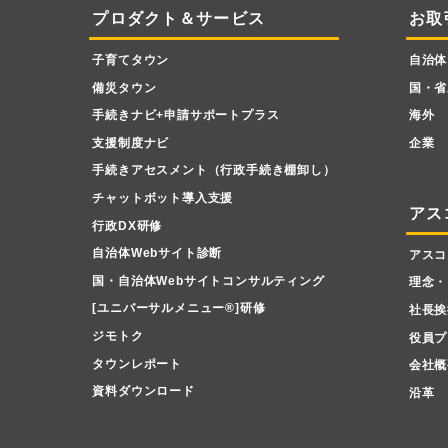
プロダクト＆サービス
お取
子育てタウン
自治体
備災タウン
国・省
手続きナビ+申請サポートプラス
海外
支援制度ナビ
企業
手続きアセスメント（行政手続き棚卸し）
チャットボット導入支援
アス
行政DX研修
自治体Webサイト診断
アスコ
国・自治体Webサイトコンサルティング
理念・
[ユニバーサルメニュー
®
]研修
社長挨
ジモトク
役員プ
タウンレポート
会社概
資料ダウンロード
沿革