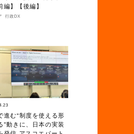
前編】【後編】
ア
行政DX
4.23
で進む“制度を使える形
る”動きに、日本の実装
を発信 アスコエパート