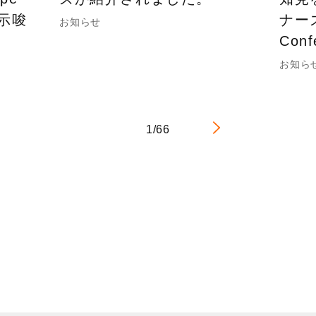
の示唆
ナーズ
お知らせ
Con
お知ら
1/66