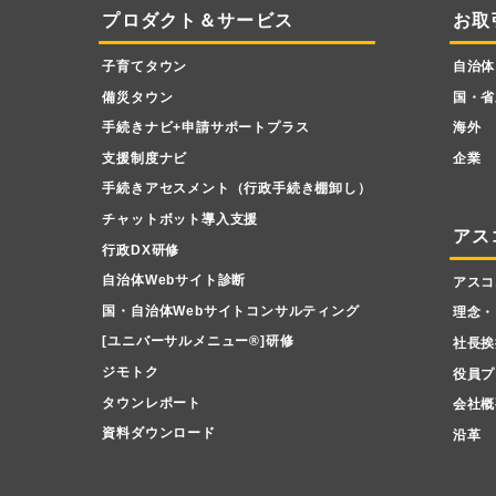
プロダクト＆サービス
お取
子育てタウン
自治体
備災タウン
国・省
手続きナビ+申請サポートプラス
海外
支援制度ナビ
企業
手続きアセスメント（行政手続き棚卸し）
チャットボット導入支援
アス
行政DX研修
自治体Webサイト診断
アスコ
国・自治体Webサイトコンサルティング
理念・
[ユニバーサルメニュー
®
]研修
社長挨
ジモトク
役員プ
タウンレポート
会社概
資料ダウンロード
沿革