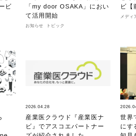
ービ
「my door OSAKA」におい
ビ【
て活用開始
メディ
お知らせ
トピック
2026.04.28
2026.0
ら
産業医クラウド『産業医ナ
世界
ビ』でアスコエパートナー
にす
ope
ズが紹介されました。
知見