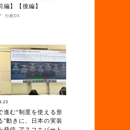
前編】【後編】
ア
行政DX
4.23
で進む“制度を使える形
る”動きに、日本の実装
を発信 アスコエパート