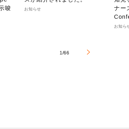
の示唆
ナーズ
お知らせ
Con
お知ら
1/66