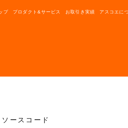
ップ
プロダクト&サービス
お取引き実績
アスコエに
ソースコード