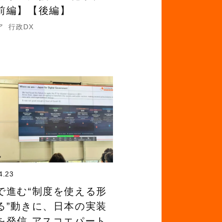
前編】【後編】
ア
行政DX
4.23
で進む“制度を使える形
る”動きに、日本の実装
を発信 アスコエパート