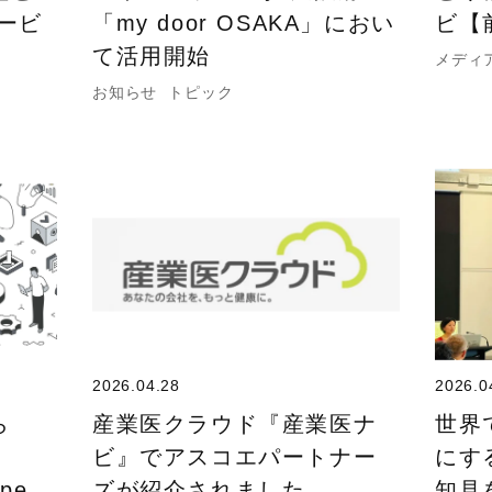
ービ
「my door OSAKA」におい
ビ【
て活用開始
メディ
お知らせ
トピック
2026.04.28
2026.0
ら
産業医クラウド『産業医ナ
世界
ビ』でアスコエパートナー
にす
ope
ズが紹介されました。
知見