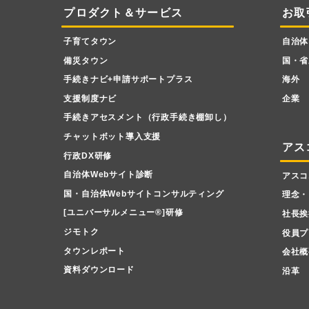
プロダクト＆サービス
お取
子育てタウン
自治体
備災タウン
国・省
手続きナビ+申請サポートプラス
海外
支援制度ナビ
企業
手続きアセスメント（行政手続き棚卸し）
チャットボット導入支援
アス
行政DX研修
自治体Webサイト診断
アスコ
国・自治体Webサイトコンサルティング
理念・
[ユニバーサルメニュー
®
]研修
社長挨
ジモトク
役員プ
タウンレポート
会社概
資料ダウンロード
沿革