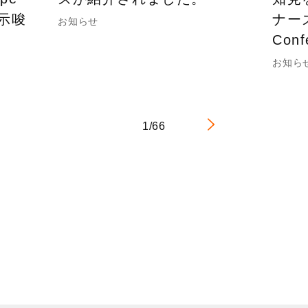
の示唆
ナーズ
お知らせ
Con
お知ら
1/66