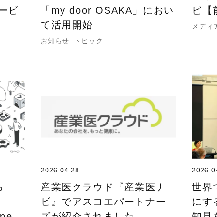
ービ
「my door OSAKA」におい
ビ【
て活用開始
メディ
お知らせ
トピック
2026.04.28
2026.0
ら
産業医クラウド『産業医ナ
世界
ビ』でアスコエパートナー
にす
ope
ズが紹介されました。
知見