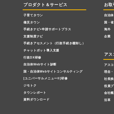
プロダクト＆サービス
お取
子育てタウン
自治体
備災タウン
国・省
手続きナビ+申請サポートプラス
海外
支援制度ナビ
企業
手続きアセスメント（行政手続き棚卸し）
チャットボット導入支援
アス
行政DX研修
自治体Webサイト診断
アスコ
国・自治体Webサイトコンサルティング
理念・
[ユニバーサルメニュー
®
]研修
社長挨
ジモトク
役員プ
タウンレポート
会社概
資料ダウンロード
沿革