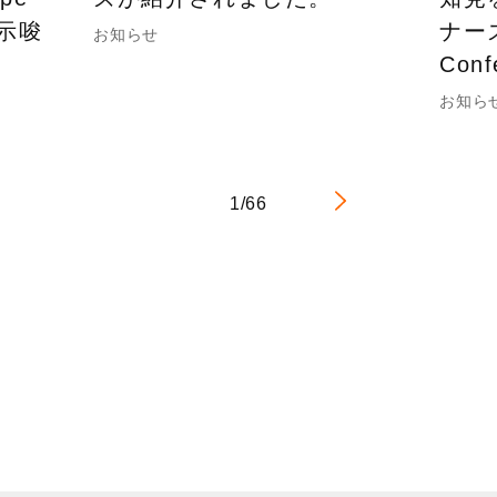
の示唆
ナーズ
お知らせ
Con
お知ら
1/66