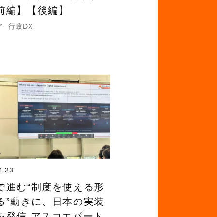
前編】【後編】
ア
行政DX
4.23
で進む“制度を使える形
る”動きに、日本の実装
を発信 アスコエパート