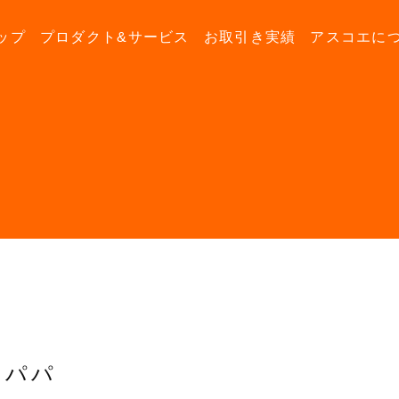
ップ
プロダクト&サービス
お取引き実績
アスコエに
パパ