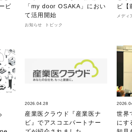
ービ
「my door OSAKA」におい
ビ【
て活用開始
メディ
お知らせ
トピック
2026.04.28
2026.0
ら
産業医クラウド『産業医ナ
世界
ビ』でアスコエパートナー
にす
ope
ズが紹介されました。
知見