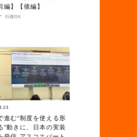
前編】【後編】
ア
行政DX
4.23
で進む“制度を使える形
る”動きに、日本の実装
を発信 アスコエパート