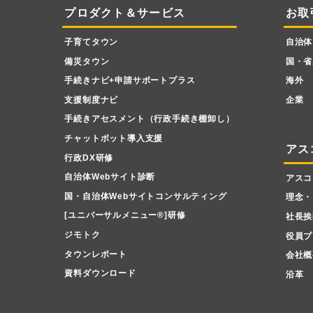
プロダクト＆サービス
お取
子育てタウン
自治体
備災タウン
国・省
手続きナビ+申請サポートプラス
海外
支援制度ナビ
企業
手続きアセスメント（行政手続き棚卸し）
チャットボット導入支援
アス
行政DX研修
自治体Webサイト診断
アスコ
国・自治体Webサイトコンサルティング
理念・
[ユニバーサルメニュー
®
]研修
社長挨
ジモトク
役員プ
タウンレポート
会社概
資料ダウンロード
沿革