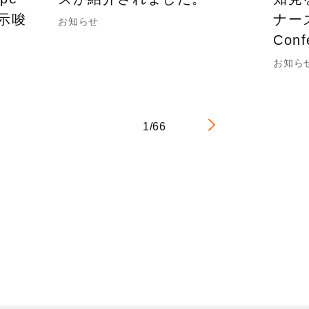
の示唆
ナーズ
お知らせ
Con
お知ら
1/66