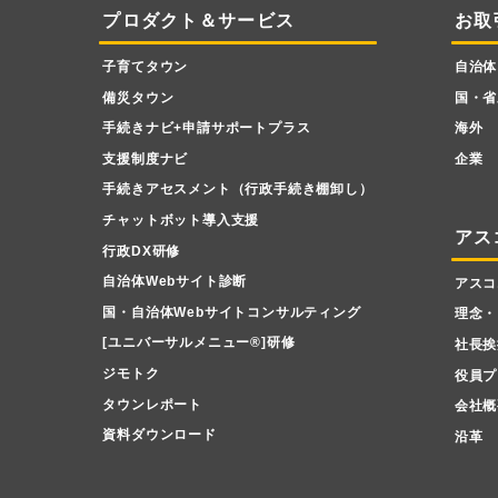
プロダクト＆サービス
お取
子育てタウン
自治体
備災タウン
国・省
手続きナビ+申請サポートプラス
海外
支援制度ナビ
企業
手続きアセスメント（行政手続き棚卸し）
チャットボット導入支援
アス
行政DX研修
自治体Webサイト診断
アスコ
国・自治体Webサイトコンサルティング
理念・
[ユニバーサルメニュー
®
]研修
社長挨
ジモトク
役員プ
タウンレポート
会社概
資料ダウンロード
沿革