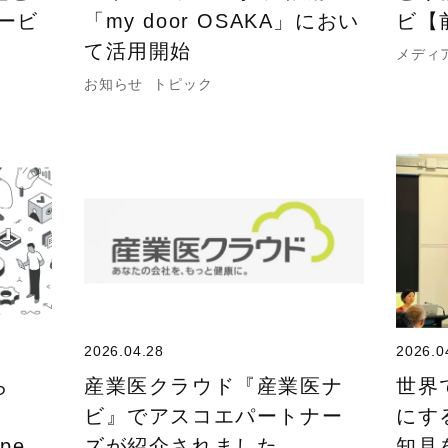
ービ
「my door OSAKA」におい
ビ【
て活用開始
メディ
お知らせ
トピック
2026.04.28
2026.0
ら
産業医クラウド『産業医ナ
世界
ビ』でアスコエパートナー
にす
ope
ズが紹介されました。
知見