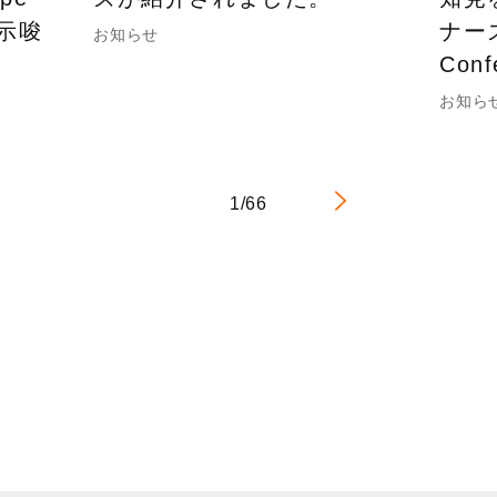
の示唆
ナーズ
お知らせ
Con
お知ら
1/66