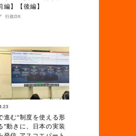
前編】【後編】
ア
行政DX
4.23
で進む“制度を使える形
る”動きに、日本の実装
を発信 アスコエパート